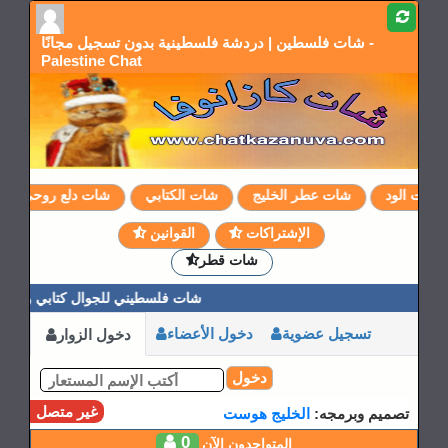
شات فلسطين | دردشة فلسطينية بدون تسجيل مجانًا -
Palestine Chat
شات الود
شات عطر الخليج
شات الكتابي
شات دلع روحي
الإشتراكات
القوانين
شات قطر
شات فلسطيني للجوال كتابي وصوتي
تسجيل عضوية
دخول الأعضاء
دخول الزوار
دخول
غير متصل
تصميم وبرمجه:
الخليج هوست
0
المتواجدون الآن