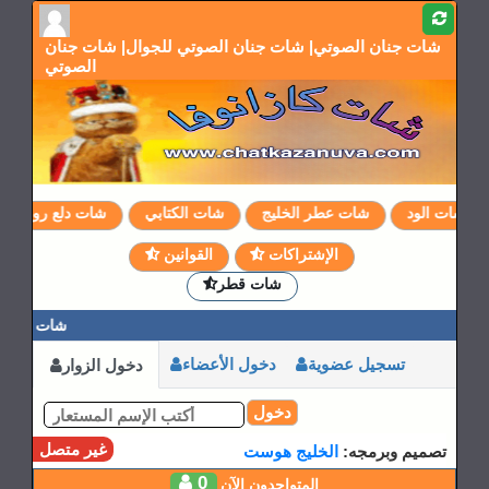
شات جنان الصوتي| شات جنان الصوتي للجوال| شات جنان
الصوتي
شات الود
شات عطر الخليج
شات الكتابي
شات دلع روحي
الإشتراكات
القوانين
شات قطر
شات جنان ا
تسجيل عضوية
دخول الأعضاء
دخول الزوار
دخول
غير متصل
تصميم وبرمجه:
الخليج هوست
0
المتواجدون الآن