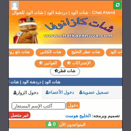
شات الود | دردشة الود | شات الود للجوال - Chat Alwrd
شات الود
شات عطر الخليج
شات الكتابي
شات دلع روحي
الإشتراكات
القوانين
شات قطر
شات الود | دردشة الود | شات الود لل
تسجيل عضوية
دخول الأعضاء
دخول الزوار
دخول
غير متصل
تصميم وبرمجه:
الخليج هوست
0
المتواجدون الآن