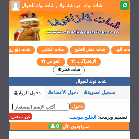
شات توك , دردشة توك , شات توك للجوال
شات الود
شات عطر الخليج
شات الكتابي
شات دلع روحي
الإشتراكات
القوانين
شات قطر
شات توك للجوال
تسجيل عضوية
دخول الأعضاء
دخول الزوار
دخول
غير متصل
تصميم وبرمجه:
الخليج هوست
0
المتواجدون الآن