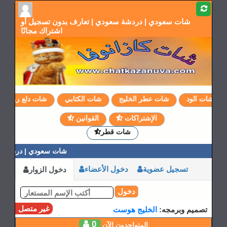
شات سعودي | دردشة سعودي | تعارف بدون تسجيل أو
اشتراك مجانًا
شات الود
شات عطر الخليج
شات الكتابي
شات دلع روحي
الإشتراكات
القوانين
شات قطر
شات سعودي | دردشة س
تسجيل عضوية
دخول الأعضاء
دخول الزوار
دخول
غير متصل
تصميم وبرمجه:
الخليج هوست
0
المتواجدون الآن