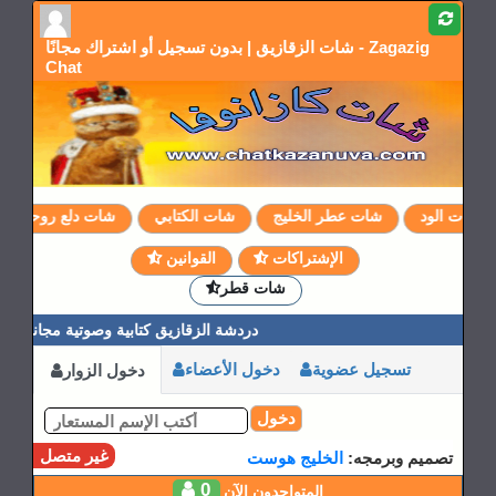
شات الزقازيق | بدون تسجيل أو اشتراك مجانًا - Zagazig
Chat
شات الود
شات عطر الخليج
شات الكتابي
شات دلع روحي
الإشتراكات
القوانين
شات قطر
دردشة الزقازيق كتابية وصوتية مجانية
تسجيل عضوية
دخول الأعضاء
دخول الزوار
دخول
غير متصل
تصميم وبرمجه:
الخليج هوست
0
المتواجدون الآن