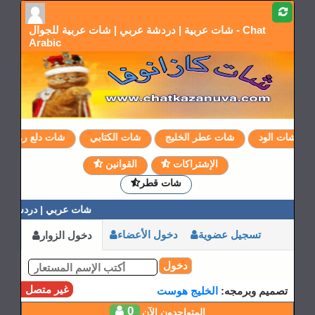
شات عربية | دردشة عربي | شات عربية للجوال - Chat
Arabic
شات الود
شات عطر الخليج
شات الكتابي
شات دلع روحي
الإشتراكات
القوانين
شات قطر
شات عربي | دردشة عربي
تسجيل عضوية
دخول الأعضاء
دخول الزوار
دخول
غير متصل
تصميم وبرمجه:
الخليج هوست
0
المتواجدون الآن