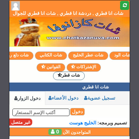
شات انا قطري , دردشة انا قطري , شات انا قطري للجوال
شات الود
شات عطر الخليج
شات الكتابي
شات دلع روحي
الإشتراكات
القوانين
شات قطر
شات انا قطري
تسجيل عضوية
دخول الأعضاء
دخول الزوار
دخول
غير متصل
تصميم وبرمجه:
الخليج هوست
0
المتواجدون الآن